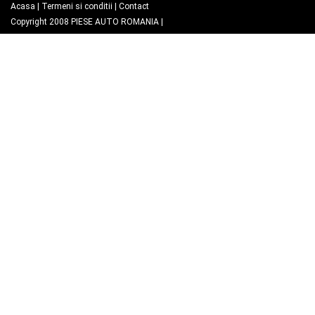
Acasa
|
Termeni si conditii
|
Contact
Copyright 2008
PIESE AUTO ROMANIA
|