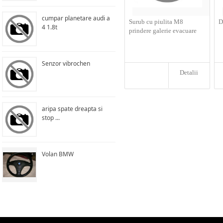
cumpar planetare audi a
Surub cu piulita M8
D
4 1.8t
prindere galerie evacuare
Senzor vibrochen
Detalii
aripa spate dreapta si
stop ...
Volan BMW