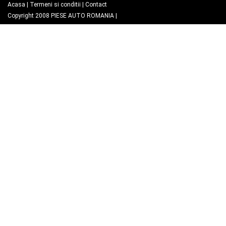
Acasa
|
Termeni si conditii
|
Contact
Copyright 2008
PIESE AUTO ROMANIA
|