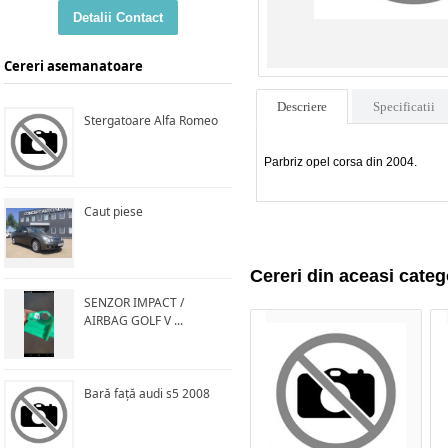
Detalii Contact
Cereri asemanatoare
Descriere
Specificatii
Stergatoare Alfa Romeo
Parbriz opel corsa din 2004.
Caut piese
Cereri din aceasi categ
SENZOR IMPACT /
AIRBAG GOLF V ...
Bară față audi s5 2008