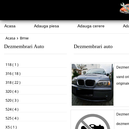
Acasa
Adauga piesa
Adauga cerere
Ad
›
Acasa
Bmw
Dezmembrari Auto
Dezmembrari auto
118 ( 1 )
Dezmem
316 ( 18 )
vand or
318 ( 22 )
originale
320 ( 4 )
520 ( 3 )
524 ( 4 )
Dezmem
525 ( 4 )
dezmemb
X5 ( 1 )