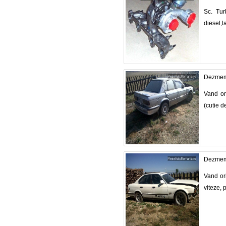
Sc. Tur
diesel,la
Dezmem
Vand or
(cutie de
Dezmem
Vand or
viteze, 