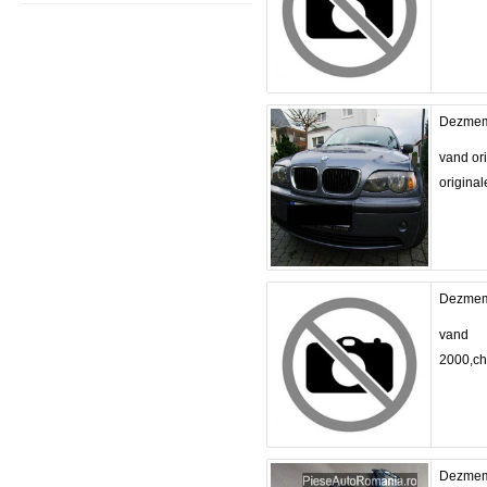
Dezmem
vand or
originale
Dezmem
vand 
2000,chi
Dezmem