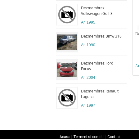
Dezmembrez
Volkswagen Golf 3
An 1995
D
Dezmembrez Bmw 318
An 1990
Dezmembrez Ford
An
Focus
An 2004
Dezmembrez Renault
Laguna
An 1997
Acasa
|
Termeni si conditii
|
Contact