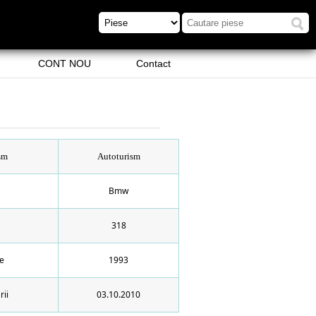
CONT NOU
Contact
sm
Autoturism
Bmw
318
ie
1993
rii
03.10.2010