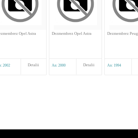
ezmembrez Opel Astra
Dezmembrez Opel Astra
Dezmembrez Peug
Detalii
Detalii
: 2002
An: 2000
An: 1994