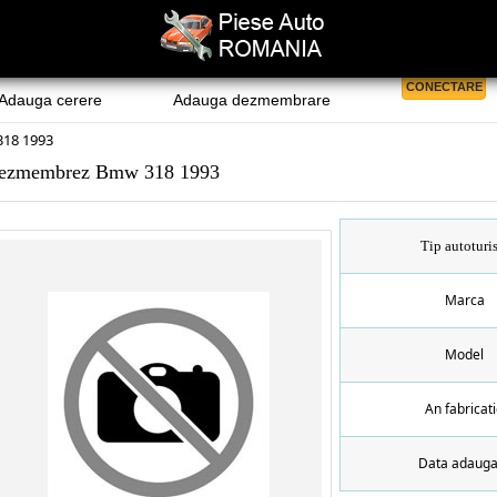
CONECTARE
Adauga cerere
Adauga dezmembrare
18 1993
ezmembrez Bmw 318 1993
Tip autoturi
Marca
Model
An fabricat
Data adauga