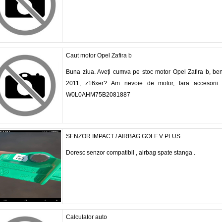
Caut motor Opel Zafira b
Buna ziua. Aveți cumva pe stoc motor Opel Zafira b, ben
2011, z16xer? Am nevoie de motor, fara accesorii.
W0L0AHM75B2081887
SENZOR IMPACT / AIRBAG GOLF V PLUS
Doresc senzor compatibil , airbag spate stanga .
Calculator auto