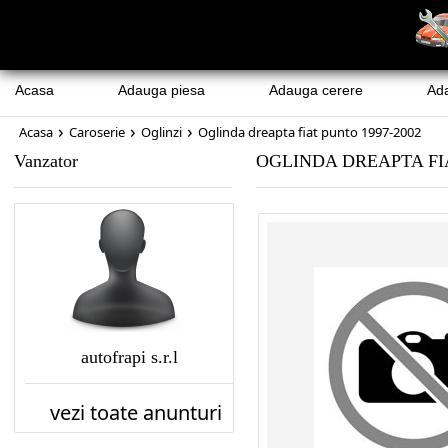
Acasa
Adauga piesa
Adauga cerere
Ad
›
›
›
Acasa
Caroserie
Oglinzi
Oglinda dreapta fiat punto 1997-2002
Vanzator
OGLINDA DREAPTA FIA
autofrapi s.r.l
vezi toate anunturi