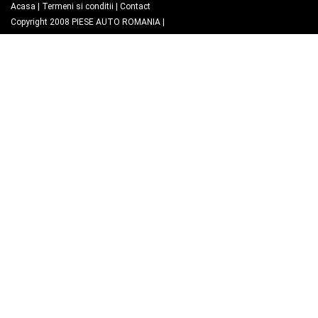
Acasa
|
Termeni si conditii
|
Contact
Copyright 2008
PIESE AUTO ROMANIA
|