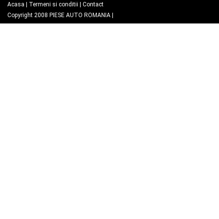
Acasa
|
Termeni si conditii
|
Contact
Copyright 2008
PIESE AUTO ROMANIA
|