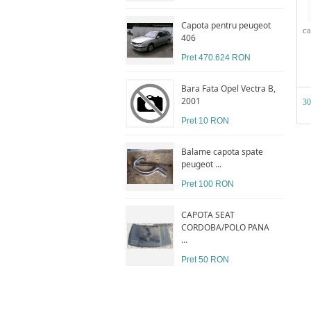
Capota pentru peugeot
ca
406
Pret 470.624 RON
Bara Fata Opel Vectra B,
2001
3
Pret 10 RON
Balame capota spate
peugeot ...
Pret 100 RON
CAPOTA SEAT
CORDOBA/POLO PANA
...
Pret 50 RON