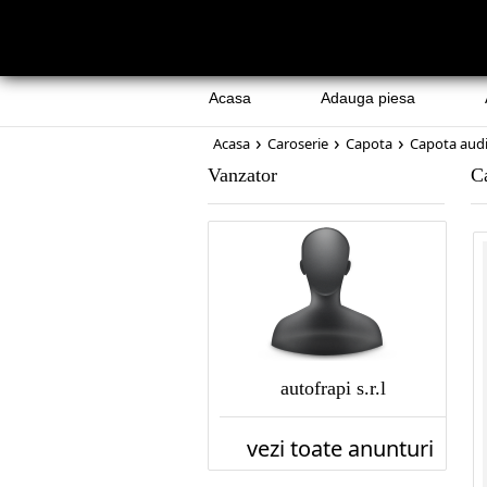
Acasa
Adauga piesa
›
›
›
Acasa
Caroserie
Capota
Capota audi
Vanzator
C
autofrapi s.r.l
vezi toate anunturi