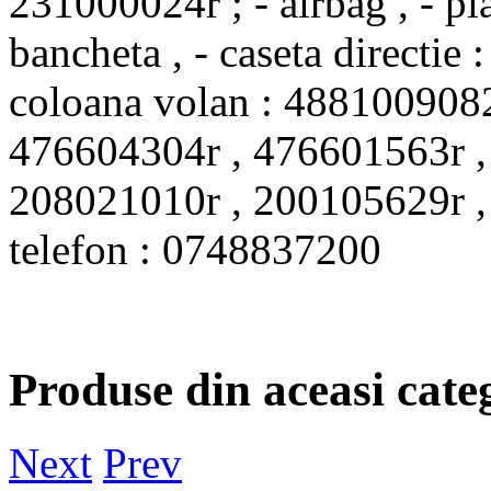
231000024r ; - airbag , - pla
bancheta , - caseta directie
coloana volan : 4881009082 
476604304r , 476601563r , - 
208021010r , 200105629r , 
telefon : 0748837200
Produse din aceasi cate
Next
Prev