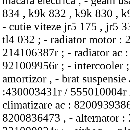
macara electrica , - geam us
834 , k9k 832 , k9k 830 , k9
- cutie viteze jr5 175 , jr5 3
tl4 032 ; - radiator motor 
214106387r ; - radiator ac
921009956r ; - intercooler 
amortizor , - brat suspensie 
:430003431r / 555010004r 
climatizare ac : 8200939386
8200836473 , - alternator 