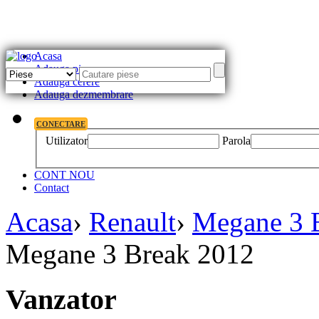
Acasa
Adauga piesa
Adauga cerere
Adauga dezmembrare
CONECTARE
Utilizator
Parola
CONT NOU
Contact
Acasa
›
Renault
›
Megane 3 
Megane 3 Break 2012
Vanzator