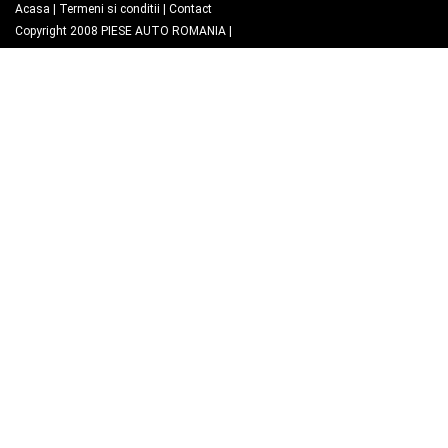
Acasa
|
Termeni si conditii
|
Contact
Copyright 2008
PIESE AUTO ROMANIA
|