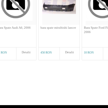
ra Spate Audi A6, 2006
bara spate mitsibishi lancer
Bara Spate Ford Fi
2006
Detalii
Detalii
0 RON
450 RON
10 RON